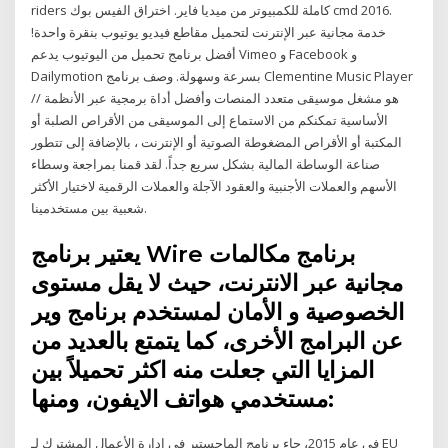
riders كاملة للكمبيوتر من ميديا فاير. اختراق الفيس بوك cmd 2016.
خدمة مجانية عبر الإنترنت لتحميل مقاطع فيديو يوتيوب بنقرة واحدة!
أفضل برنامج تحميل من اليوتيوب يدعم Vimeo و Facebook و
Dailymotion بسرعة وسهولة. وصف برنامج Clementine Music Player
// هو مشغل موسيقى متعدد المنصات وأفضل أداة برمجية عبر الأنظمة
الأساسية تمكنكم من الاستماع إلى الموسيقى من الأقراص الصلبة أو
المكتبة أو الأقراص المضغوطة الصوتية أو الإنترنت ، بالإضافة إلى تتطور
صناعة الوساطة المالية بشكل سريع جداً. لقد قمنا بمراجعة وسطاء
الأسهم والعملات الأجنبية والعقود الآجلة والعملات الرقمية لاختيار الأكثر
شعبية بين مستخدمينا.
يعتير برنامج Wire برنامج مكالمات
مجانية عبر الانترنت، حيث لا يقل مستوى
الخصوصية و الأمان لمستخدم برنامج وير
عن البرامج الأخرى، كما يتمتع بالعديد من
المزايا التي جعلت منه اكثر تحميلاً بين
مستخدمي هواتف الايفون، ومنها:
في عام 2015، جاء برنامج الماجستير في إدارة الأعمال المشترك لـ EU