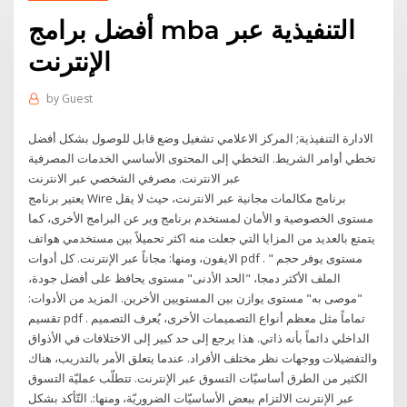
أفضل برامج mba التنفيذية عبر
الإنترنت
by
Guest
الادارة التنفيذية; المركز الاعلامي تشغيل وضع قابل للوصول بشكل أفضل
تخطي أوامر الشريط. التخطي إلى المحتوى الأساسي الخدمات المصرفية
عبر الانترنت. مصرفي الشخصي عبر الانترنت
يعتير برنامج Wire برنامج مكالمات مجانية عبر الانترنت، حيث لا يقل
مستوى الخصوصية و الأمان لمستخدم برنامج وير عن البرامج الأخرى، كما
يتمتع بالعديد من المزايا التي جعلت منه اكثر تحميلاً بين مستخدمي هواتف
الايفون، ومنها: مجاناً عبر الإنترنت. كل أدوات pdf . " مستوى يوفر حجم
الملف الأكثر دمجا، "الحد الأدنى" مستوى يحافظ على أفضل جودة،
"موصى به" مستوى يوازن بين المستويين الأخرين. المزيد من الأدوات:
تقسيم pdf . تماماً مثل معظم أنواع التصميمات الأخرى، يُعرف التصميم
الداخلي دائماً بأنه ذاتي. هذا يرجع إلى حد كبير إلى الاختلافات في الأذواق
والتفضيلات ووجهات نظر مختلف الأفراد. عندما يتعلق الأمر بالتدريب، هناك
الكثير من الطرق أساسيّات التسوق عبر الإنترنت. تتطلّب عمليّة التسوق
عبر الإنترنت الالتزام ببعض الأساسيّات الضروريّة، ومنها:. التّأكد بشكل