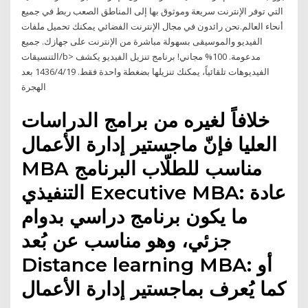
التي توفر الإنترنت سريعة وموثوق بها إلى المناطق الصعب ربط في جميع
أنحاء العالم.نحن رائدون في مجال الإنترنت الفضائي يمكنك تحميل ملفات
الفيديو والموسيقى بسهولة مباشرة من الإنترنت على جهازك. جميع
التنسيقات/b> مدعومة. 100% مجاني! برنامج تنزيل الفيديو يكشف
الفيديوهات تلقائياً، يمكنك تنزيلها بضغطة واحدة فقط. 19‏‏/4‏‏/1436 بعد
الهجرة
خلافاً لغيره من برامج الدراسات
العليا فإنّ ماجستير إدارة الأعمال
MBA مناسب للطلّاب البرنامج
التنفيذي Executive MBA: عادة
ما يكون برنامج دراسي بدوام
جزئي، وهو مناسب عن بُعد
Distance learning MBA: أو
كما يُعرف بماجستير إدارة الأعمال