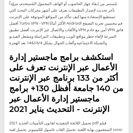
مُستمر من إبقاء جهاز الحاسوب أو الهاتف المحمول المُستخدم، مزوّداً
بآخر تحديث لإصدار التطبيقات تعرف على أشهر محركات البحث التي
تستطيع الإستفادة منها كيف تتأكد من المواقع الموثوقة على الإنترنت
أفضل Turbo VPN - VPN الأكثر أمانًا Android! قم بتحسين تجربة التصفح
والألعاب والاتصال عبر الإنترنت أفضل تطبيق VPN آمن مع خادم VPN فائق
السرعة لإلغاء حظر مواقع الويب وتطبيقات المراسلة ومشغل الفيديو
والشبكة الاجتماعية وألعاب الجوال بشكل 4‏‏/6‏‏/1442 بعد الهجرة
استكشف برامج ماجستير إدارة
الأعمال عبر الإنترنت تعرف على
أكثر من 133 برنامج عبر الإنترنت
من 140 جامعة أفظل 130+ برامج
ماجستير إدارة الأعمال عبر
الإنترنت - التحديث يناير 2021
تحميل اللائحة التنفيذية لقانون التأمينات الجديد 2021 pdf قيلم
المنتقمون نهاية اللعبة. تحميل العاب غامبول للكمبيوتر. تحميل لعبة sonic