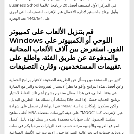
Business School في المركز الأول لتصنيف أفضل 20 برنامجا عالميا
وأول برناج ماجستير لإدارة الأعمال عبر الإنترنت للتصنيفات التي تُجرى
على 4‏‏/6‏‏/1442 بعد الهجرة
قم بتنزيل الألعاب على كمبيوتر
Windows اللوحي أو الكمبيوتر على
الفور. استعرض بين آلاف الألعاب المجانية
والمدفوعة عن طريق الفئة، واطلع على
تقييمات المستخدمين، وقارن التصنيفات.
كثير من المستخدمين يسأل عن الطريقة الصحيحة لاختيار برامج الحماية
وعن أفضل هذه البرامج وأقواها نظراً لانتشار الفيروسات والبرامج الضارة
في وقتنا الحالي، في هذا المقال سنقوم بشرح أهم تلك النقاط لاختيار
برنامج الحماية حسنًا، إذا كنت جادًا يمكنك أن تسلك هذا الطريق البديل،
في النهاية لن تحصل على شهادة "MBA" ولكن سيكون بإمكانك دراسة
أغلب مناهج MBA على هيئة كورسات منفصلة "MOOC" عبر الإنترنت، كما
يمكنك الحصول على شهادات معتمدة تثبت دراستك لهذه دليل أفضل
المواقع العربية والأجنبية مرتبة حسب عدد الزيارات مرحبا بكم في سات
برودباند خدمات إنترنت عالية السرعة حلول الإنترنت عبر الأقمار الصناعية